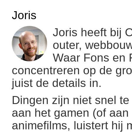
Joris
sluiten
sluiten
Joris heeft bij 
outer, webbou
Waar Fons en F
concentreren op de grot
juist de details in.
Dingen zijn niet snel te 
aan het gamen (of aan he
animefilms, luistert hij 