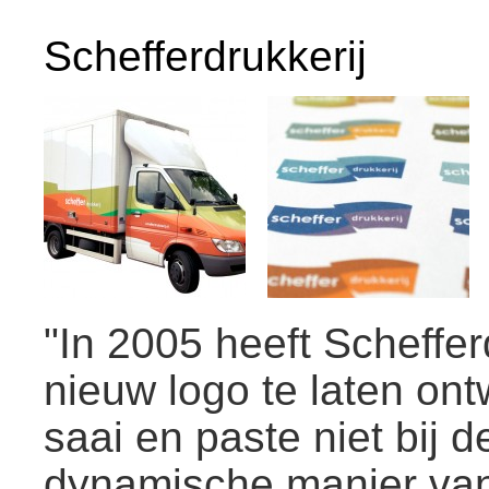
Schefferdrukkerij
sluiten
sluiten
"In 2005 heeft Scheffe
nieuw logo te laten on
saai en paste niet bij 
dynamische manier va