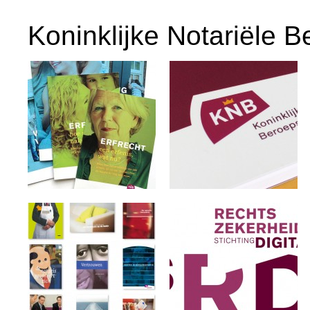
Koninklijke Notariële 
sluiten
sluiten